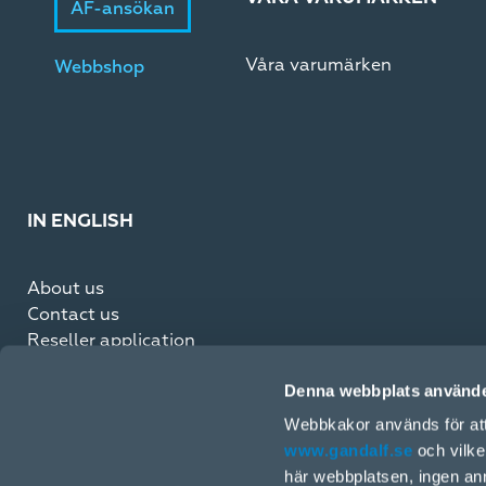
ÅF-ansökan
Våra varumärken
Webbshop
IN ENGLISH
About us
Contact us
Reseller application
Partner Code of Conduct
Denna webbplats använde
ESG Reports
Terms of Sale
Webbkakor används för att 
www.gandalf.se
och vilke
här webbplatsen, ingen ann