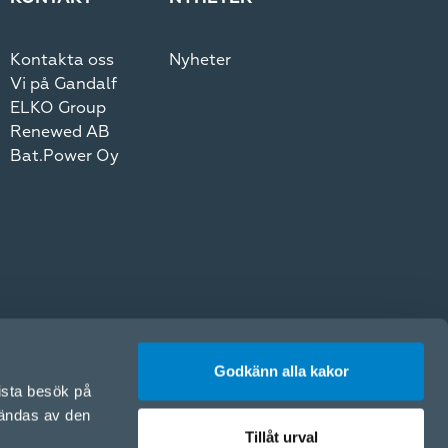
Kontakta oss
Nyheter
Vi på Gandalf
ELKO Group
Renewed AB
Bat.Power Oy
Godkänn alla kakor
sista besök på
vändas av den
Tillåt urval