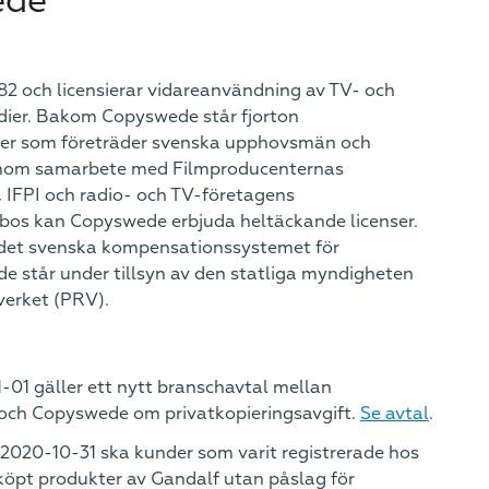
ede
 och licensierar vidareanvändning av TV- och
dier. Bakom Copyswede står fjorton
ner som företräder svenska upphovsmän och
enom samarbete med Filmproducenternas
 IFPI och radio- och TV-företagens
bos kan Copyswede erbjuda heltäckande licenser.
det svenska kompensationssystemet för
e står under tillsyn av den statliga myndigheten
verket (PRV).
-01 gäller ett nytt branschavtal mellan
och Copyswede om privatkopieringsavgift.
Se avtal
.
l 2020-10-31 ska kunder som varit registrerade hos
pt produkter av Gandalf utan påslag för