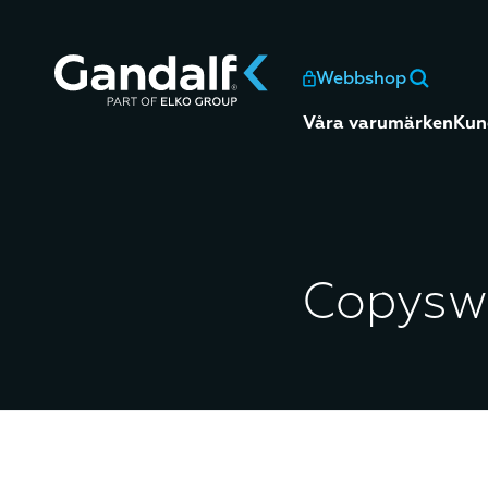
Webbshop
Våra varumärken
Kun
Copysw