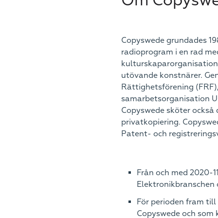
Om Copysw
Copyswede grundades 1982
radioprogram i en rad me
kulturskaparorganisatio
utövande konstnärer. G
Rättighetsförening (FRF),
samarbetsorganisation U
Copyswede sköter också 
privatkopiering. Copyswed
Patent- och registrerings
Från och med 2020-11
Elektronikbranschen 
För perioden fram til
Copyswede och som kö