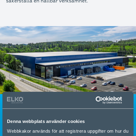
säkerställa en hållbar verksamhet.
Environmental, Social and
Denna webbplats använder cookies
Governance Report 2024
Webbkakor används för att registrera uppgifter om hur du