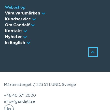
Webbshop
Våra varumärken
Kundservice
Om Gandalf
Kontakt
Nyheter
Due to the full-scale war in Ukraine, it was an
In English
extremely turbulent year, both economically and
especially geopolitically.
Mårtenstorget 7, 223 51 LUND, Sverige
+46 40 671 2000
info@gandalf.se