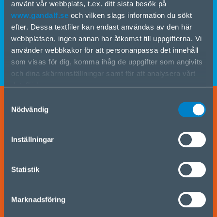
använt vår webbplats, t.ex. ditt sista besök på
www.gandalf.se
och vilken slags information du sökt
efter. Dessa textfiler kan endast användas av den här
webbplatsen, ingen annan har åtkomst till uppgifterna. Vi
använder webbkakor för att personanpassa det innehåll
som visas för dig, komma ihåg de uppgifter som angivits
och dina skärminställningar samt för att analysera vårt
dataflöde.
Vi delar information om hur du använder vår webbplats
Samtyckesval
med våra partner för sociala medier, reklam och analys.
Nödvändig
Om du samtycker till detta klickar du på ”Godkänn alla
Environmental, Social and
kakor”. Om du vill hantera dina val eller avvisa
Governance Report 2023
Inställningar
användningen av kakor klickar du på ”Hantera/Avvisa”.
Statistik
Marknadsföring
2024 will be remembered as a historic year for the