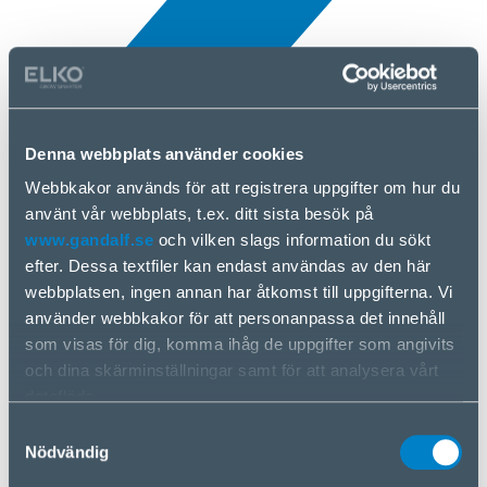
Denna webbplats använder cookies
NYHETER
Webbkakor används för att registrera uppgifter om hur du
3 Apr, 2025
använt vår webbplats, t.ex. ditt sista besök på
www.gandalf.se
och vilken slags information du sökt
efter. Dessa textfiler kan endast användas av den här
Beacn
webbplatsen, ingen annan har åtkomst till uppgifterna. Vi
använder webbkakor för att personanpassa det innehåll
som visas för dig, komma ihåg de uppgifter som angivits
och dina skärminställningar samt för att analysera vårt
dataflöde.
Vi delar information om hur du använder vår webbplats
Samtyckesval
med våra partner för sociala medier, reklam och analys.
Nödvändig
Om du samtycker till detta klickar du på ”Godkänn alla