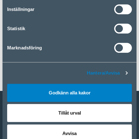
kakor”. Om du vill hantera dina val eller avvisa
Inställningar
användningen av kakor klickar du på ”Hantera/Avvisa”.
Statistik
Marknadsföring
Hantera/Avvisa
Godkänn alla kakor
ÅF-ansökan
Tillåt urval
Webbshop
Avvisa
Våra varumärken