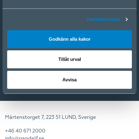
ÅF-ansökan
Webbshop
Hantera/Avvisa
Våra varumärken
Kundservice
Godkänn alla kakor
Om Gandalf
Kontakt
Nyheter
Tillåt urval
In English
Avvisa
Mårtenstorget 7, 223 51 LUND, Sverige
+46 40 671 2000
info@gandalf.se