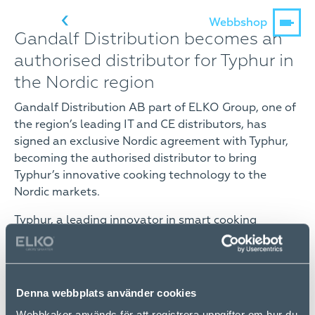
Webbshop
Gandalf Distribution becomes an
authorised distributor for Typhur in
the Nordic region
Gandalf Distribution AB part of ELKO Group, one of
the region’s leading IT and CE distributors, has
signed an exclusive Nordic agreement with Typhur,
becoming the authorised distributor to bring
Typhur’s innovative cooking technology to the
Nordic markets.
Typhur, a leading innovator in smart cooking
appliances designed to elevate precision cooking for
home chefs, is expanding its presence in the Nordic
market by appointing Gandalf Distribution as its
exclusive distributor in Sweden, Norway, Denmark,
Denna webbplats använder cookies
Finland and Iceland. The partnership strengthens
Webbkakor används för att registrera uppgifter om hur du